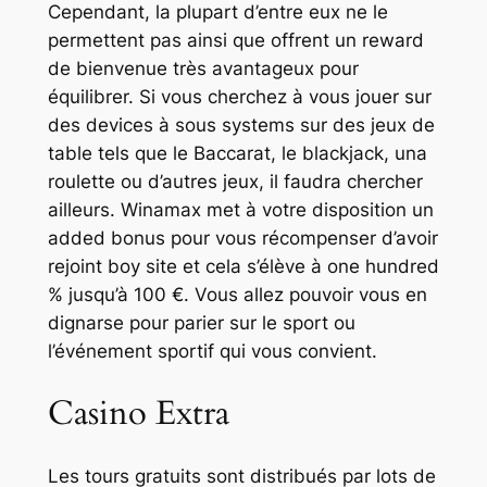
Cependant, la plupart d’entre eux ne le
permettent pas ainsi que offrent un reward
de bienvenue très avantageux pour
équilibrer. Si vous cherchez à vous jouer sur
des devices à sous systems sur des jeux de
table tels que le Baccarat, le blackjack, una
roulette ou d’autres jeux, il faudra chercher
ailleurs. Winamax met à votre disposition un
added bonus pour vous récompenser d’avoir
rejoint boy site et cela s’élève à one hundred
% jusqu’à 100 €. Vous allez pouvoir vous en
dignarse pour parier sur le sport ou
l’événement sportif qui vous convient.
Casino Extra
Les tours gratuits sont distribués par lots de