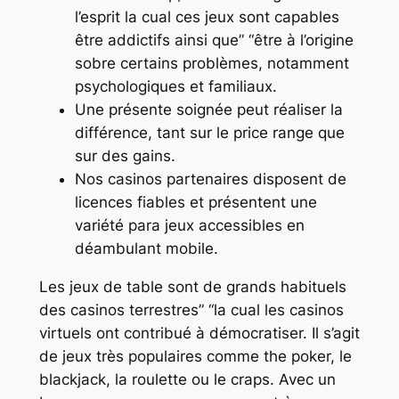
l’esprit la cual ces jeux sont capables
être addictifs ainsi que” “être à l’origine
sobre certains problèmes, notamment
psychologiques et familiaux.
Une présente soignée peut réaliser la
différence, tant sur le price range que
sur des gains.
Nos casinos partenaires disposent de
licences fiables et présentent une
variété para jeux accessibles en
déambulant mobile.
Les jeux de table sont de grands habituels
des casinos terrestres” “la cual les casinos
virtuels ont contribué à démocratiser. Il s’agit
de jeux très populaires comme the poker, le
blackjack, la roulette ou le craps. Avec un