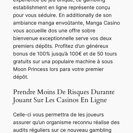
establishment en ligne représente conçu
pour vous séduire. En additionally de son
ambiance manga envoûtante, Manga Casino
vous accueille dos une offre sobre
bienvenue exceptionnelle serve vos deux
premiers dépôts. Profitez d’un généreux
bonus de 100% jusqu’à 100€ et de 50 tours
gratuits sur una populaire machine à sous
Moon Princess lors para votre premier
dépôt.
Prendre Moins De Risques Durante
Jouant Sur Les Casinos En Ligne
Celle-ci vous permettra de les joueurs
assurer qu’un organisme reconnu réalise des
audits réguliers sur ce nouveau gambling