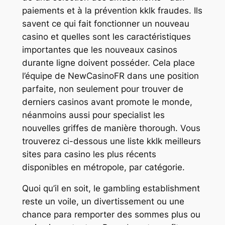
paiements et à la prévention kklk fraudes. Ils
savent ce qui fait fonctionner un nouveau
casino et quelles sont les caractéristiques
importantes que les nouveaux casinos
durante ligne doivent posséder. Cela place
l’équipe de NewCasinoFR dans une position
parfaite, non seulement pour trouver de
derniers casinos avant promote le monde,
néanmoins aussi pour specialist les
nouvelles griffes de manière thorough. Vous
trouverez ci-dessous une liste kklk meilleurs
sites para casino les plus récents
disponibles en métropole, par catégorie.
Quoi qu’il en soit, le gambling establishment
reste un voile, un divertissement ou une
chance para remporter des sommes plus ou