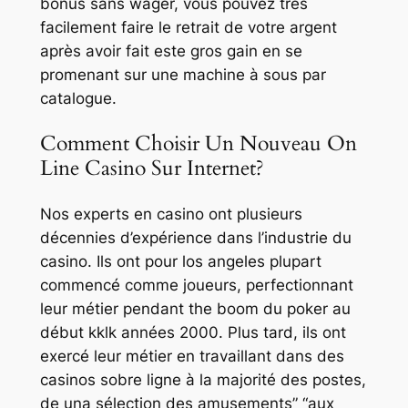
bonus sans wager, vous pouvez très
facilement faire le retrait de votre argent
après avoir fait este gros gain en se
promenant sur une machine à sous par
catalogue.
Comment Choisir Un Nouveau On
Line Casino Sur Internet?
Nos experts en casino ont plusieurs
décennies d’expérience dans l’industrie du
casino. Ils ont pour los angeles plupart
commencé comme joueurs, perfectionnant
leur métier pendant the boom du poker au
début kklk années 2000. Plus tard, ils ont
exercé leur métier en travaillant dans des
casinos sobre ligne à la majorité des postes,
de una sélection des amusements” “aux