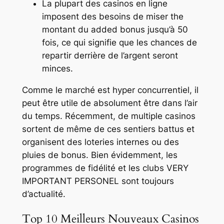
La plupart des casinos en ligne
imposent des besoins de miser the
montant du added bonus jusqu’à 50
fois, ce qui signifie que les chances de
repartir derrière de l’argent seront
minces.
Comme le marché est hyper concurrentiel, il
peut être utile de absolument être dans l’air
du temps. Récemment, de multiple casinos
sortent de même de ces sentiers battus et
organisent des loteries internes ou des
pluies de bonus. Bien évidemment, les
programmes de fidélité et les clubs VERY
IMPORTANT PERSONEL sont toujours
d’actualité.
Top 10 Meilleurs Nouveaux Casinos