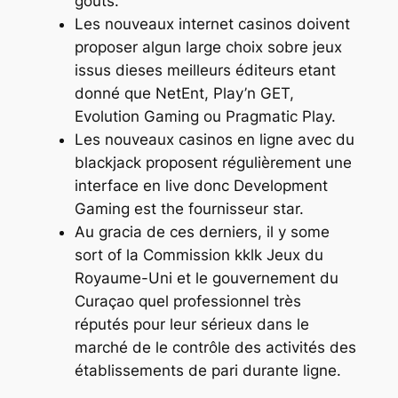
goûts.
Les nouveaux internet casinos doivent
proposer algun large choix sobre jeux
issus dieses meilleurs éditeurs etant
donné que NetEnt, Play’n GET,
Evolution Gaming ou Pragmatic Play.
Les nouveaux casinos en ligne avec du
blackjack proposent régulièrement une
interface en live donc Development
Gaming est the fournisseur star.
Au gracia de ces derniers, il y some
sort of la Commission kklk Jeux du
Royaume-Uni et le gouvernement du
Curaçao quel professionnel très
réputés pour leur sérieux dans le
marché de le contrôle des activités des
établissements de pari durante ligne.