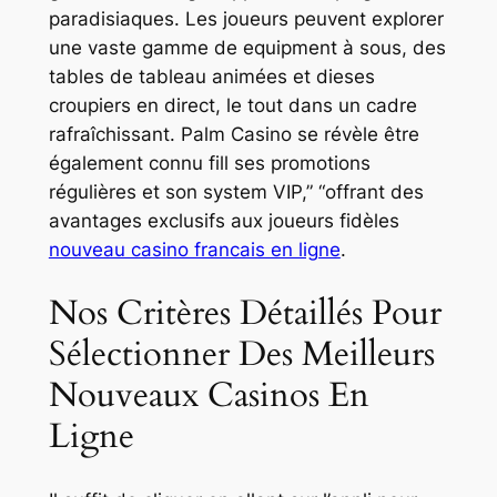
paradisiaques. Les joueurs peuvent explorer
une vaste gamme de equipment à sous, des
tables de tableau animées et dieses
croupiers en direct, le tout dans un cadre
rafraîchissant. Palm Casino se révèle être
également connu fill ses promotions
régulières et son system VIP,” “offrant des
avantages exclusifs aux joueurs fidèles
nouveau casino francais en ligne
.
Nos Critères Détaillés Pour
Sélectionner Des Meilleurs
Nouveaux Casinos En
Ligne