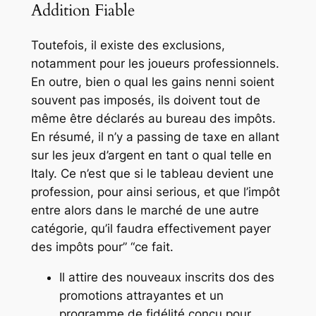
Addition Fiable
Toutefois, il existe des exclusions,
notamment pour les joueurs professionnels.
En outre, bien o qual les gains nenni soient
souvent pas imposés, ils doivent tout de
même être déclarés au bureau des impôts.
En résumé, il n’y a passing de taxe en allant
sur les jeux d’argent en tant o qual telle en
Italy. Ce n’est que si le tableau devient une
profession, pour ainsi serious, et que l’impôt
entre alors dans le marché de une autre
catégorie, qu’il faudra effectivement payer
des impôts pour” “ce fait.
Il attire des nouveaux inscrits dos des
promotions attrayantes et un
programme de fidélité conçu pour