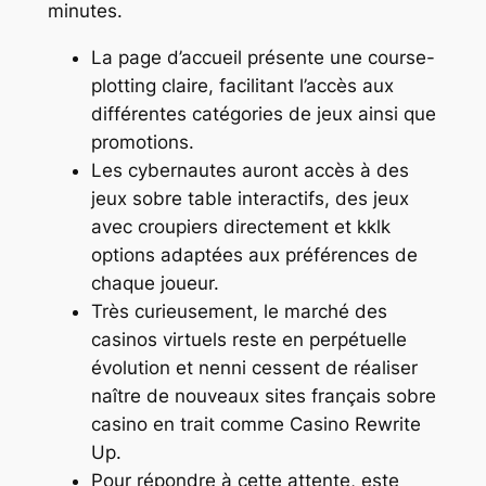
minutes.
La page d’accueil présente une course-
plotting claire, facilitant l’accès aux
différentes catégories de jeux ainsi que
promotions.
Les cybernautes auront accès à des
jeux sobre table interactifs, des jeux
avec croupiers directement et kklk
options adaptées aux préférences de
chaque joueur.
Très curieusement, le marché des
casinos virtuels reste en perpétuelle
évolution et nenni cessent de réaliser
naître de nouveaux sites français sobre
casino en trait comme Casino Rewrite
Up.
Pour répondre à cette attente, este