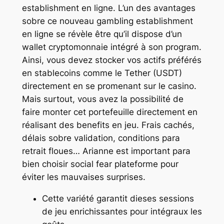
establishment en ligne. L’un des avantages
sobre ce nouveau gambling establishment
en ligne se révèle être qu’il dispose d’un
wallet cryptomonnaie intégré à son program.
Ainsi, vous devez stocker vos actifs préférés
en stablecoins comme le Tether (USDT)
directement en se promenant sur le casino.
Mais surtout, vous avez la possibilité de
faire monter cet portefeuille directement en
réalisant des benefits en jeu. Frais cachés,
délais sobre validation, conditions para
retrait floues… Arianne est important para
bien choisir social fear plateforme pour
éviter les mauvaises surprises.
Cette variété garantit dieses sessions
de jeu enrichissantes pour intégraux les