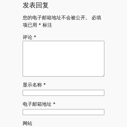
发表回复
您的电子邮箱地址不会被公开。
必填
项已用
*
标注
评论
*
显示名称
*
电子邮箱地址
*
网站