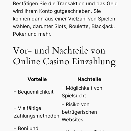
Bestätigen Sie die Transaktion und das Geld
wird Ihrem Konto gutgeschrieben. Sie
können dann aus einer Vielzahl von Spielen
wählen, darunter Slots, Roulette, Blackjack,
Poker und mehr.
Vor- und Nachteile von
Online Casino Einzahlung
Vorteile
Nachteile
– Möglichkeit von
– Bequemlichkeit
Spielsucht
– Risiko von
– Vielfältige
betrügerischen
Zahlungsmethoden
Websites
– Boni und