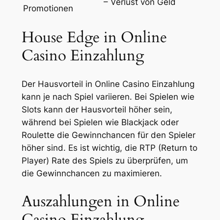
– Verlust von Geld
Promotionen
House Edge in Online
Casino Einzahlung
Der Hausvorteil in Online Casino Einzahlung
kann je nach Spiel variieren. Bei Spielen wie
Slots kann der Hausvorteil höher sein,
während bei Spielen wie Blackjack oder
Roulette die Gewinnchancen für den Spieler
höher sind. Es ist wichtig, die RTP (Return to
Player) Rate des Spiels zu überprüfen, um
die Gewinnchancen zu maximieren.
Auszahlungen in Online
Casino Einzahlung