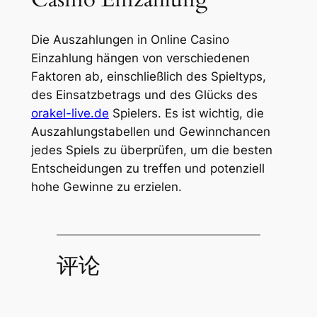
Die Auszahlungen in Online Casino
Einzahlung hängen von verschiedenen
Faktoren ab, einschließlich des Spieltyps,
des Einsatzbetrags und des Glücks des
orakel-live.de
Spielers. Es ist wichtig, die
Auszahlungstabellen und Gewinnchancen
jedes Spiels zu überprüfen, um die besten
Entscheidungen zu treffen und potenziell
hohe Gewinne zu erzielen.
评论