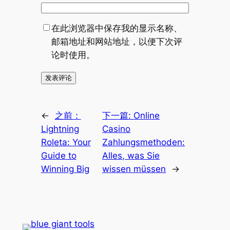
在此浏览器中保存我的显示名称、
邮箱地址和网站地址，以便下次评
论时使用。
←
之前：
下一篇:
Online
Lightning
Casino
Roleta: Your
Zahlungsmethoden:
Guide to
Alles, was Sie
Winning Big
wissen müssen
→