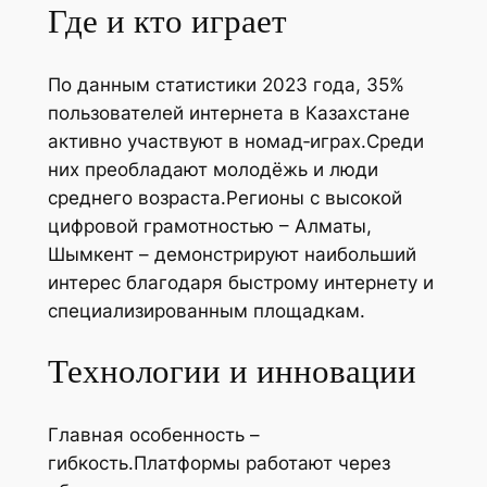
Где и кто играет
По данным статистики 2023 года, 35%
пользователей интернета в Казахстане
активно участвуют в номад‑играх.Среди
них преобладают молодёжь и люди
среднего возраста.Регионы с высокой
цифровой грамотностью – Алматы,
Шымкент – демонстрируют наибольший
интерес благодаря быстрому интернету и
специализированным площадкам.
Технологии и инновации
Главная особенность –
гибкость.Платформы работают через