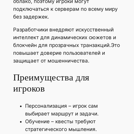
облако, поэтому игроки могут
подключаться к серверам по всему миру
без задержек.
Разработчики внедряют искусственный
интеллект для динамических сюжетов и
блокчейн для прозрачных транзакций.Это
повышает доверие пользователей и
защищает от мошенничества.
Преимущества для
игроков
Персонализация – игрок сам
выбирает маршрут и задачи.
Обучение – квесты требуют
стратегического мышления.