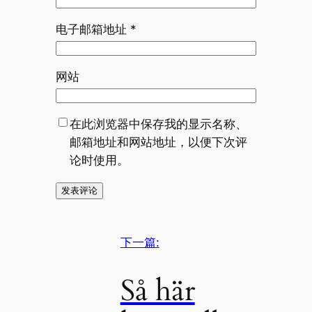
电子邮箱地址
*
网站
在此浏览器中保存我的显示名称、
邮箱地址和网站地址，以便下次评
论时使用。
下一篇:
Så här