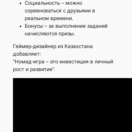
Социальность – можно
соревноваться с друзьями в
реальном времени.
Бонусы – за выполнение заданий
начисляются призы.
Геймер‑дизайнер из Казахстана
добавляет:
“Номад‑игра – это инвестиция в личный
рост и развитие”.