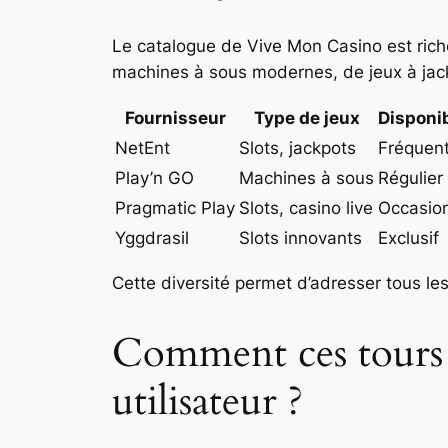
Le catalogue de Vive Mon Casino est rich
machines à sous modernes, de jeux à jack
Fournisseur
Type de jeux
Disponib
NetEnt
Slots, jackpots
Fréquen
Play’n GO
Machines à sous
Régulier
Pragmatic Play
Slots, casino live
Occasio
Yggdrasil
Slots innovants
Exclusif
Cette diversité permet d’adresser tous les
Comment ces tours gr
utilisateur ?