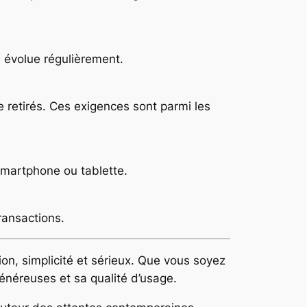
i évolue régulièrement.
 retirés. Ces exigences sont parmi les
smartphone ou tablette.
ransactions.
ion, simplicité et sérieux. Que vous soyez
généreuses et sa qualité d’usage.