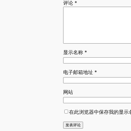
评论
*
显示名称
*
电子邮箱地址
*
网站
在此浏览器中保存我的显示