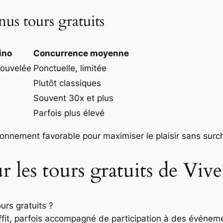
us tours gratuits
ino
Concurrence moyenne
ouvelée
Ponctuelle, limitée
Plutôt classiques
Souvent 30x et plus
Parfois plus élevé
onnement favorable pour maximiser le plaisir sans surch
ur les tours gratuits de Vi
urs gratuits ?
fit, parfois accompagné de participation à des événem