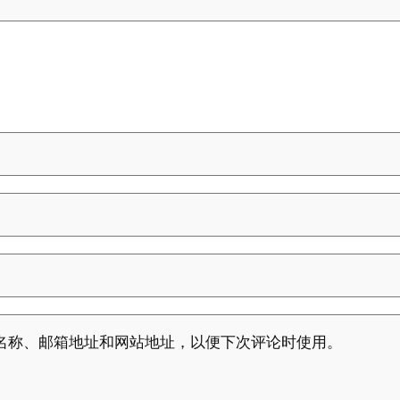
名称、邮箱地址和网站地址，以便下次评论时使用。