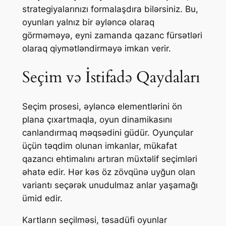
strategiyalarınızı formalaşdıra bilərsiniz. Bu,
oyunları yalnız bir əyləncə olaraq
görməməyə, eyni zamanda qazanc fürsətləri
olaraq qiymətləndirməyə imkan verir.
Seçim və İstifadə Qaydaları
Seçim prosesi, əyləncə elementlərini ön
plana çıxartmaqla, oyun dinamikasını
canlandırmaq məqsədini güdür. Oyunçular
üçün təqdim olunan imkanlar, mükafat
qazancı ehtimalını artıran müxtəlif seçimləri
əhatə edir. Hər kəs öz zövqünə uyğun olan
variantı seçərək unudulmaz anlar yaşamağı
ümid edir.
Kartların seçilməsi, təsadüfi oyunlar