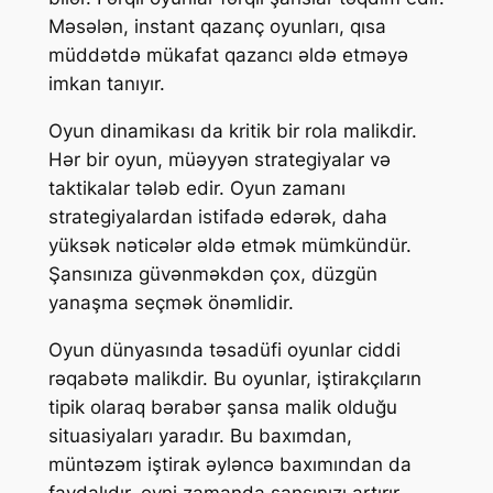
Məsələn, instant qazanç oyunları, qısa
müddətdə mükafat qazancı əldə etməyə
imkan tanıyır.
Oyun dinamikası da kritik bir rola malikdir.
Hər bir oyun, müəyyən strategiyalar və
taktikalar tələb edir. Oyun zamanı
strategiyalardan istifadə edərək, daha
yüksək nəticələr əldə etmək mümkündür.
Şansınıza güvənməkdən çox, düzgün
yanaşma seçmək önəmlidir.
Oyun dünyasında təsadüfi oyunlar ciddi
rəqabətə malikdir. Bu oyunlar, iştirakçıların
tipik olaraq bərabər şansa malik olduğu
situasiyaları yaradır. Bu baxımdan,
müntəzəm iştirak əyləncə baxımından da
faydalıdır, eyni zamanda şansınızı artırır.