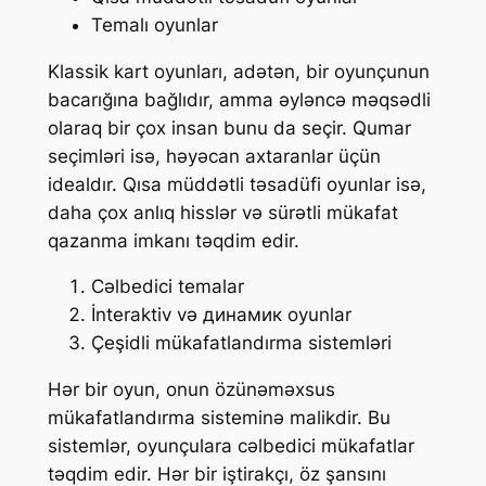
Temalı oyunlar
Klassik kart oyunları, adətən, bir oyunçunun
bacarığına bağlıdır, amma əyləncə məqsədli
olaraq bir çox insan bunu da seçir. Qumar
seçimləri isə, həyəcan axtaranlar üçün
idealdır. Qısa müddətli təsadüfi oyunlar isə,
daha çox anlıq hisslər və sürətli mükafat
qazanma imkanı təqdim edir.
Cəlbedici temalar
İnteraktiv və динамик oyunlar
Çeşidli mükafatlandırma sistemləri
Hər bir oyun, onun özünəməxsus
mükafatlandırma sisteminə malikdir. Bu
sistemlər, oyunçulara cəlbedici mükafatlar
təqdim edir. Hər bir iştirakçı, öz şansını