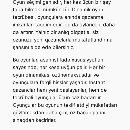
Oyun sėçimi genişdir, hər kəs üçün bir şey
tapa bilmək mümkündür. Dinamik oyun
təcrübəsi, oyunçulara anında qazanma
imkanları təqdim edir, bu da əyləncəni daha
da artırır. Yalnız bir anlıq diqqətlə, siz
özünüzü yeni qazanclarla mükafatlandırma
şansını əldə edə bilərsiniz.
Bu oyunlar, asan istifadə xüsusiyyətləri
sayəsində, hər kəsə uyğun gəlir. Hər bir
oyun dinamikası özünəməxsusdur və
oyunçulara fərqli hisslər yaşadır. Instant
qazanclar həm yeni başlayanlar, həm də
təcrübəli oyunçular üçün cazibədardır.
Oyunçular bu oyunun təklif etdiyi mükafatları
gözləməkdən daha çox, öz bacarıqlarını
sınaqdan keçirirlər.