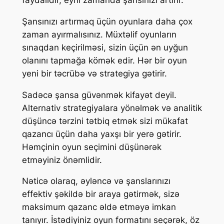
Şansınızı artırmaq üçün oyunlara daha çox
zaman ayırmalısınız. Müxtəlif oyunların
sınaqdan keçirilməsi, sizin üçün ən uyğun
olanını tapmağa kömək edir. Hər bir oyun
yeni bir təcrübə və strategiya gətirir.
Sadəcə şansa güvənmək kifayət deyil.
Alternativ strategiyalara yönəlmək və analitik
düşüncə tərzini tətbiq etmək sizi mükafat
qazancı üçün daha yaxşı bir yerə gətirir.
Həmçinin oyun seçimini düşünərək
etməyiniz önəmlidir.
Nəticə olaraq, əyləncə və şanslarınızı
effektiv şəkildə bir araya gətirmək, sizə
maksimum qazanc əldə etməyə imkan
tanıyır. İstədiyiniz oyun formatını seçərək, öz