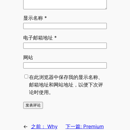
显示名称
*
电子邮箱地址
*
网站
在此浏览器中保存我的显示名称、
邮箱地址和网站地址，以便下次评
论时使用。
←
之前：
Why
下一篇:
Premium