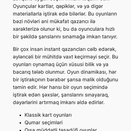
Oyunçular kartlar, qəpiklər, və ya digər
materiallarla iştirak edə bilərlər. Bu oyunların
bəzi növləri ani mükafat qazancı ilə
xarakterizə olunur ki, bu da oyunculara hızlı
bir şəkildə şanslarını sınamağa imkan tanıyır.
Bir çox insan instant qazancları cəlb edərək,
əyləncəli bir mühitdə vaxt keçirməyi seçir. Bu
oyunları oynamaq üçün xüsusi bilik və ya
bacarıq tələb olunmur. Oyun dinamikası, hər
bir iştirakçının bərabər şansa malik olduğunu
təmin edir. Hər hansı bir oyun seçimində
iştirak edən şəxslər, şanslarını sınayaraq,
dəyərlərini artırmaq imkanı əldə edirlər.
Klassik kart oyunları
Qumar seçimləri
Qısa müddətli təsadüfi oyunlar