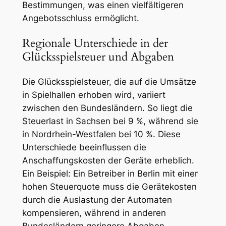
Bestimmungen, was einen vielfältigeren
Angebotsschluss ermöglicht.
Regionale Unterschiede in der
Glücksspielsteuer und Abgaben
Die Glücksspielsteuer, die auf die Umsätze
in Spielhallen erhoben wird, variiert
zwischen den Bundesländern. So liegt die
Steuerlast in Sachsen bei 9 %, während sie
in Nordrhein-Westfalen bei 10 %. Diese
Unterschiede beeinflussen die
Anschaffungskosten der Geräte erheblich.
Ein Beispiel: Ein Betreiber in Berlin mit einer
hohen Steuerquote muss die Gerätekosten
durch die Auslastung der Automaten
kompensieren, während in anderen