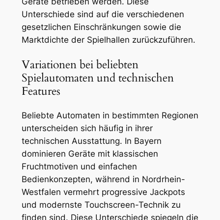
Geräte betrieben werden. Diese
Unterschiede sind auf die verschiedenen
gesetzlichen Einschränkungen sowie die
Marktdichte der Spielhallen zurückzuführen.
Variationen bei beliebten
Spielautomaten und technischen
Features
Beliebte Automaten in bestimmten Regionen
unterscheiden sich häufig in ihrer
technischen Ausstattung. In Bayern
dominieren Geräte mit klassischen
Fruchtmotiven und einfachen
Bedienkonzepten, während in Nordrhein-
Westfalen vermehrt progressive Jackpots
und modernste Touchscreen-Technik zu
finden sind. Diese Unterschiede spiegeln die