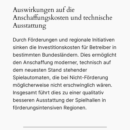
Auswirkungen auf die
Anschaffungskosten und technische
Ausstattung
Durch Förderungen und regionale Initiativen
sinken die Investitionskosten für Betreiber in
bestimmten Bundesländern. Dies ermöglicht
den Anschaffung moderner, technisch auf
dem neuesten Stand stehender
Spielautomaten, die bei Nicht-Förderung
möglicherweise nicht erschwinglich wären.
Insgesamt führt dies zu einer qualitativ
besseren Ausstattung der Spielhallen in
förderungsintensiven Regionen.