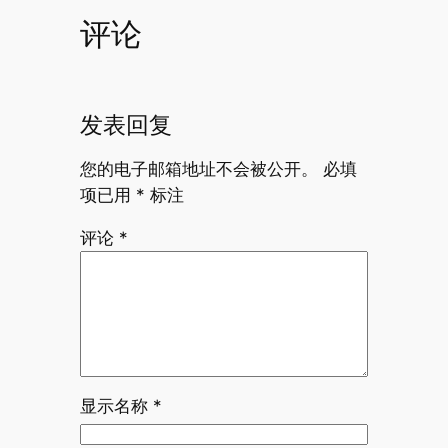
评论
发表回复
您的电子邮箱地址不会被公开。
必填
项已用
*
标注
评论
*
显示名称
*