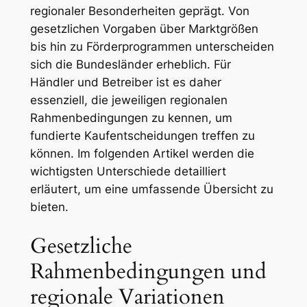
regionaler Besonderheiten geprägt. Von
gesetzlichen Vorgaben über Marktgrößen
bis hin zu Förderprogrammen unterscheiden
sich die Bundesländer erheblich. Für
Händler und Betreiber ist es daher
essenziell, die jeweiligen regionalen
Rahmenbedingungen zu kennen, um
fundierte Kaufentscheidungen treffen zu
können. Im folgenden Artikel werden die
wichtigsten Unterschiede detailliert
erläutert, um eine umfassende Übersicht zu
bieten.
Gesetzliche
Rahmenbedingungen und
regionale Variationen