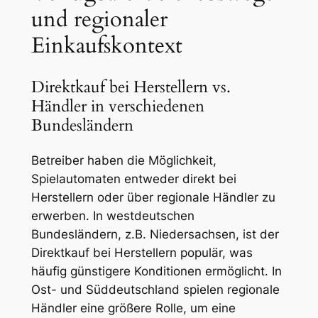
und regionaler
Einkaufskontext
Direktkauf bei Herstellern vs.
Händler in verschiedenen
Bundesländern
Betreiber haben die Möglichkeit,
Spielautomaten entweder direkt bei
Herstellern oder über regionale Händler zu
erwerben. In westdeutschen
Bundesländern, z.B. Niedersachsen, ist der
Direktkauf bei Herstellern populär, was
häufig günstigere Konditionen ermöglicht. In
Ost- und Süddeutschland spielen regionale
Händler eine größere Rolle, um eine