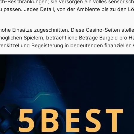
h-Beschränkungen; sie versorgen ein volles sensorische
u passen. Jedes Detail, von der Ambiente bis zu den Lös
 hohe Einsätze zugeschnitten. Diese Casino-Seiten stell
glichen Spielern, beträchtliche Beträge Bargeld pro H
venkitzel und Begeisterung in bedeutenden finanziellen