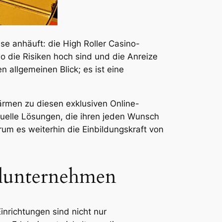
sse anhäuft: die High Roller Casino-
o die Risiken hoch sind und die Anreize
 allgemeinen Blick; es ist eine
ärmen zu diesen exklusiven Online-
duelle Lösungen, die ihren jeden Wunsch
rum es weiterhin die Einbildungskraft von
elunternehmen
inrichtungen sind nicht nur