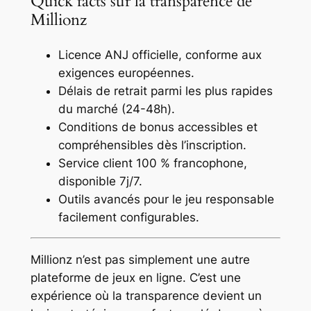
Quick facts sur la transparence de
Millionz
Licence ANJ officielle, conforme aux
exigences européennes.
Délais de retrait parmi les plus rapides
du marché (24-48h).
Conditions de bonus accessibles et
compréhensibles dès l’inscription.
Service client 100 % francophone,
disponible 7j/7.
Outils avancés pour le jeu responsable
facilement configurables.
Millionz n’est pas simplement une autre
plateforme de jeux en ligne. C’est une
expérience où la transparence devient un