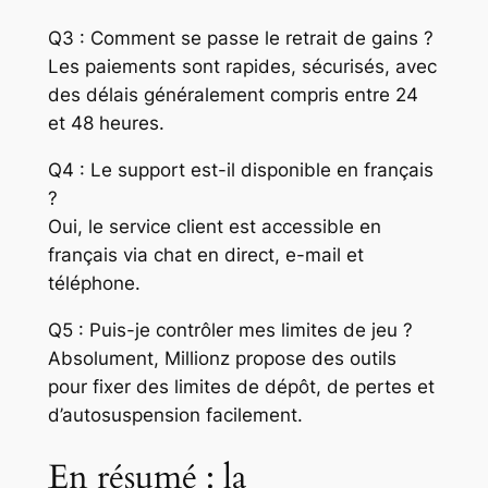
Q3 : Comment se passe le retrait de gains ?
Les paiements sont rapides, sécurisés, avec
des délais généralement compris entre 24
et 48 heures.
Q4 : Le support est-il disponible en français
?
Oui, le service client est accessible en
français via chat en direct, e-mail et
téléphone.
Q5 : Puis-je contrôler mes limites de jeu ?
Absolument, Millionz propose des outils
pour fixer des limites de dépôt, de pertes et
d’autosuspension facilement.
En résumé : la