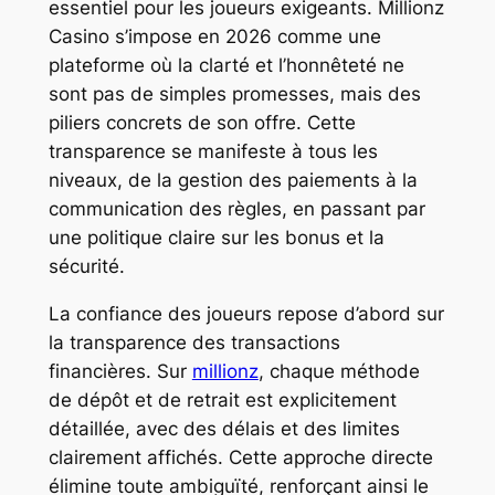
essentiel pour les joueurs exigeants. Millionz
Casino s’impose en 2026 comme une
plateforme où la clarté et l’honnêteté ne
sont pas de simples promesses, mais des
piliers concrets de son offre. Cette
transparence se manifeste à tous les
niveaux, de la gestion des paiements à la
communication des règles, en passant par
une politique claire sur les bonus et la
sécurité.
La confiance des joueurs repose d’abord sur
la transparence des transactions
financières. Sur
millionz
, chaque méthode
de dépôt et de retrait est explicitement
détaillée, avec des délais et des limites
clairement affichés. Cette approche directe
élimine toute ambiguïté, renforçant ainsi le