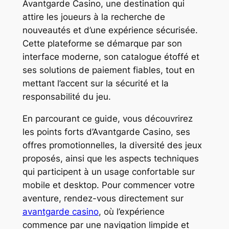
Avantgarde Casino, une destination qui
attire les joueurs à la recherche de
nouveautés et d’une expérience sécurisée.
Cette plateforme se démarque par son
interface moderne, son catalogue étoffé et
ses solutions de paiement fiables, tout en
mettant l’accent sur la sécurité et la
responsabilité du jeu.
En parcourant ce guide, vous découvrirez
les points forts d’Avantgarde Casino, ses
offres promotionnelles, la diversité des jeux
proposés, ainsi que les aspects techniques
qui participent à un usage confortable sur
mobile et desktop. Pour commencer votre
aventure, rendez-vous directement sur
avantgarde casino
, où l’expérience
commence par une navigation limpide et