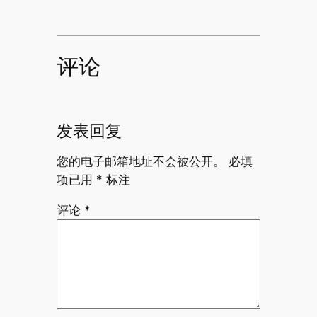
评论
发表回复
您的电子邮箱地址不会被公开。
必填
项已用
*
标注
评论
*