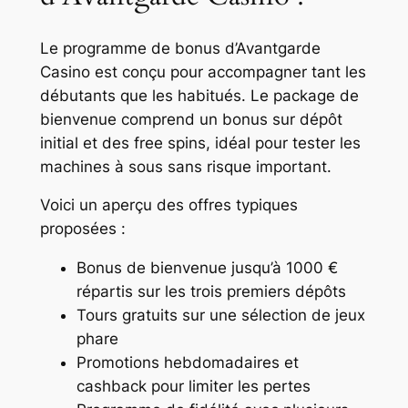
Le programme de bonus d’Avantgarde
Casino est conçu pour accompagner tant les
débutants que les habitués. Le package de
bienvenue comprend un bonus sur dépôt
initial et des free spins, idéal pour tester les
machines à sous sans risque important.
Voici un aperçu des offres typiques
proposées :
Bonus de bienvenue jusqu’à 1000 €
répartis sur les trois premiers dépôts
Tours gratuits sur une sélection de jeux
phare
Promotions hebdomadaires et
cashback pour limiter les pertes