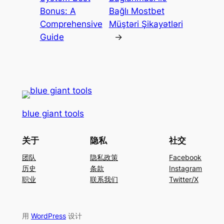
Bonus: A
Bağlı Mostbet
Comprehensive
Müştəri Şikayətləri
Guide
→
blue giant tools
关于
隐私
社交
团队
隐私政策
Facebook
历史
条款
Instagram
职业
联系我们
Twitter/X
用
WordPress
设计