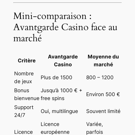
Mini-comparaison :
Avantgarde Casino face au
marché
Avantgarde
Moyenne du
Critère
Casino
marché
Nombre
Plus de 1500
800 – 1200
de jeux
Bonus
Jusqu’à 1000 € +
Environ 500 €
bienvenue
free spins
Support
Oui, multilingue
Souvent limité
24/7
Licence
Variée,
Licence
européenne
parfois