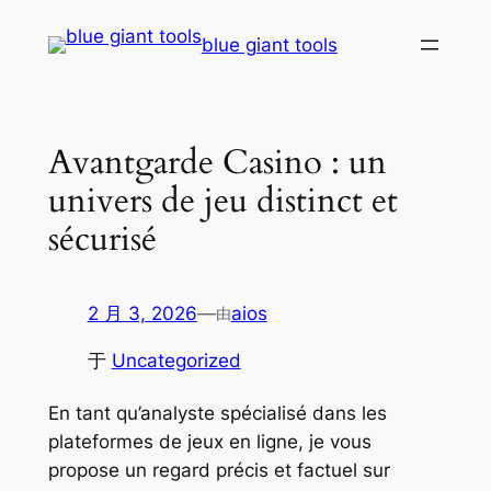
跳
blue giant tools
至
内
容
Avantgarde Casino : un
univers de jeu distinct et
sécurisé
2 月 3, 2026
—
aios
由
于
Uncategorized
En tant qu’analyste spécialisé dans les
plateformes de jeux en ligne, je vous
propose un regard précis et factuel sur