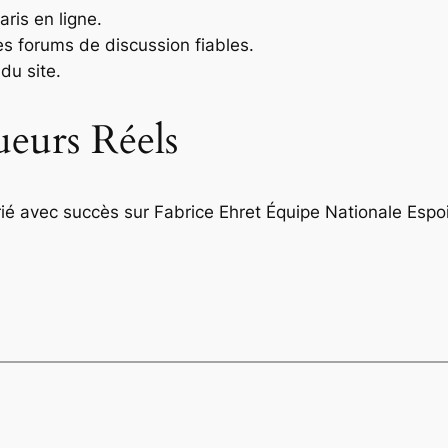
aris en ligne.
es forums de discussion fiables.
 du site.
eurs Réels
ié avec succès sur Fabrice Ehret Équipe Nationale Espoi