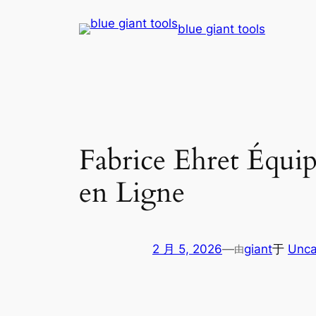
跳
blue giant tools
至
内
容
Fabrice Ehret Équip
en Ligne
2 月 5, 2026
—
giant
于
Unca
由