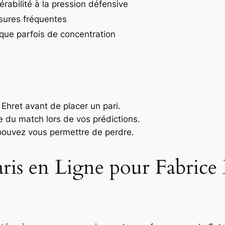
érabilité à la pression défensive
sures fréquentes
ue parfois de concentration
 Ehret avant de placer un pari.
e du match lors de vos prédictions.
pouvez vous permettre de perdre.
Paris en Ligne pour Fabrice