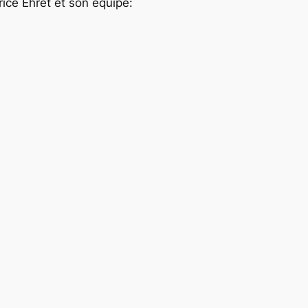
ice Ehret et son équipe: