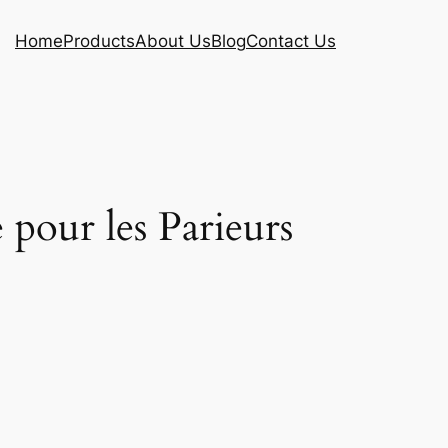
Home
Products
About Us
Blog
Contact Us
 pour les Parieurs