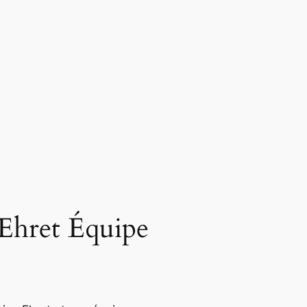
 Ehret Équipe