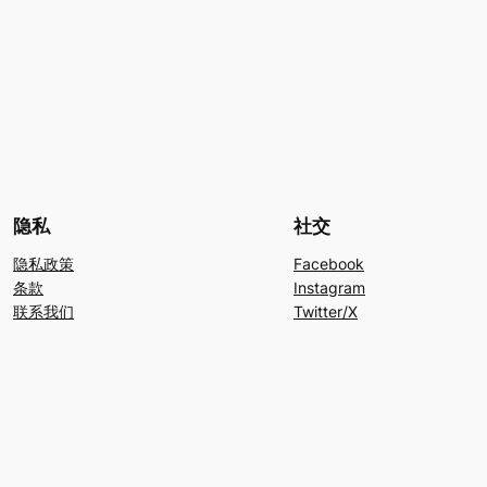
隐私
社交
隐私政策
Facebook
条款
Instagram
联系我们
Twitter/X