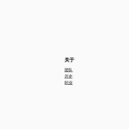
关于
团队
历史
职业