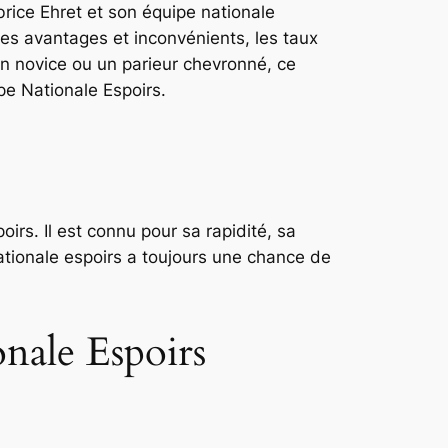
rice Ehret et son équipe nationale
 les avantages et inconvénients, les taux
 novice ou un parieur chevronné, ce
pe Nationale Espoirs.
irs. Il est connu pour sa rapidité, sa
nationale espoirs a toujours une chance de
onale Espoirs