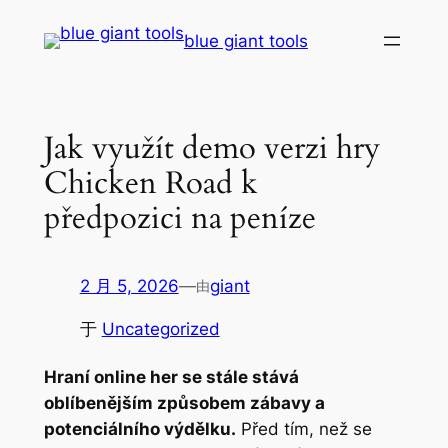
跳
blue giant tools
至
内
容
Jak využít demo verzi hry
Chicken Road k
předpozici na peníze
2 月 5, 2026
—
giant
由
于
Uncategorized
Hraní online her se stále stává
oblíbenějším způsobem zábavy a
potenciálního výdělku.
Před tím, než se