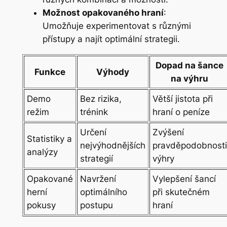
Možnost opakovaného hraní
:
Umožňuje experimentovat s různými
přístupy a najít optimální strategii.
Dopad na šance
Funkce
Výhody
na výhru
Demo
Bez rizika,
Větší jistota při
režim
trénink
hraní o peníze
Určení
Zvýšení
Statistiky a
nejvýhodnějších
pravděpodobnosti
analýzy
strategií
výhry
Opakované
Navržení
Vylepšení šancí
herní
optimálního
při skutečném
pokusy
postupu
hraní