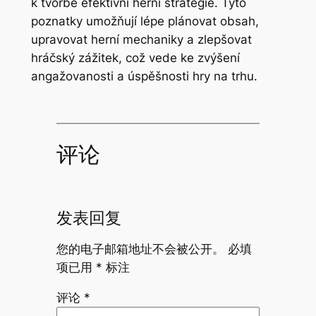
k tvorbě efektivní herní strategie. Tyto
poznatky umožňují lépe plánovat obsah,
upravovat herní mechaniky a zlepšovat
hráčský zážitek, což vede ke zvýšení
angažovanosti a úspěšnosti hry na trhu.
评论
发表回复
您的电子邮箱地址不会被公开。
必填
项已用
*
标注
评论
*