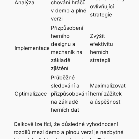
Analýza
chování hráčů
ovlivňující
v demo a plné
strategie
verzi
Přizpůsobení
herního
Zvýšit
designu a
efektivitu
Implementace
mechanik na
herních
základě
strategií
zjištění
Průběžné
sledování a
Maximalizovat
Optimalizace
přizpůsobování
herní zážitek
na základě
a úspěšnost
herních dat
Celkově lze říci, že důsledné vyhodnocení
rozdílů mezi demo a plnou verzí je nezbytné