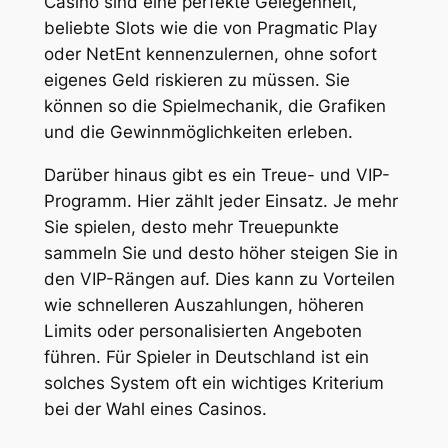
Casino sind eine perfekte Gelegenheit,
beliebte Slots wie die von Pragmatic Play
oder NetEnt kennenzulernen, ohne sofort
eigenes Geld riskieren zu müssen. Sie
können so die Spielmechanik, die Grafiken
und die Gewinnmöglichkeiten erleben.
Darüber hinaus gibt es ein Treue- und VIP-
Programm. Hier zählt jeder Einsatz. Je mehr
Sie spielen, desto mehr Treuepunkte
sammeln Sie und desto höher steigen Sie in
den VIP-Rängen auf. Dies kann zu Vorteilen
wie schnelleren Auszahlungen, höheren
Limits oder personalisierten Angeboten
führen. Für Spieler in Deutschland ist ein
solches System oft ein wichtiges Kriterium
bei der Wahl eines Casinos.