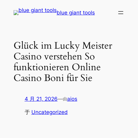
跳
blue giant tools
至
内
容
Glück im Lucky Meister
Casino verstehen So
funktionieren Online
Casino Boni für Sie
4 月 21, 2026
—
aios
由
于
Uncategorized