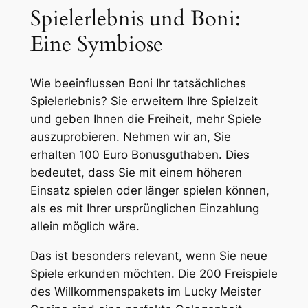
Spielerlebnis und Boni:
Eine Symbiose
Wie beeinflussen Boni Ihr tatsächliches
Spielerlebnis? Sie erweitern Ihre Spielzeit
und geben Ihnen die Freiheit, mehr Spiele
auszuprobieren. Nehmen wir an, Sie
erhalten 100 Euro Bonusguthaben. Dies
bedeutet, dass Sie mit einem höheren
Einsatz spielen oder länger spielen können,
als es mit Ihrer ursprünglichen Einzahlung
allein möglich wäre.
Das ist besonders relevant, wenn Sie neue
Spiele erkunden möchten. Die 200 Freispiele
des Willkommenspakets im Lucky Meister