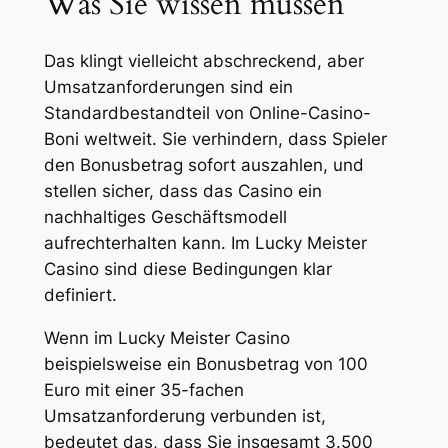
Was Sie wissen müssen
Das klingt vielleicht abschreckend, aber
Umsatzanforderungen sind ein
Standardbestandteil von Online-Casino-
Boni weltweit. Sie verhindern, dass Spieler
den Bonusbetrag sofort auszahlen, und
stellen sicher, dass das Casino ein
nachhaltiges Geschäftsmodell
aufrechterhalten kann. Im Lucky Meister
Casino sind diese Bedingungen klar
definiert.
Wenn im Lucky Meister Casino
beispielsweise ein Bonusbetrag von 100
Euro mit einer 35-fachen
Umsatzanforderung verbunden ist,
bedeutet das, dass Sie insgesamt 3.500