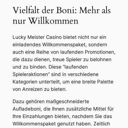
Vielfalt der Boni: Mehr als
nur Willkommen
Lucky Meister Casino bietet nicht nur ein
einladendes Willkommenspaket, sondern
auch eine Reihe von laufenden Promotionen,
die dazu dienen, treue Spieler zu belohnen
und zu binden. Diese “laufenden
Spieleraktionen” sind in verschiedene
Kategorien unterteilt, um eine breite Palette
von Anreizen zu bieten.
Dazu gehören maßgeschneiderte
Aufladeboni, die Ihnen zusätzliche Mittel für
Ihre Einzahlungen bieten, nachdem Sie das
Willkommenspaket genutzt haben. Zeitlich