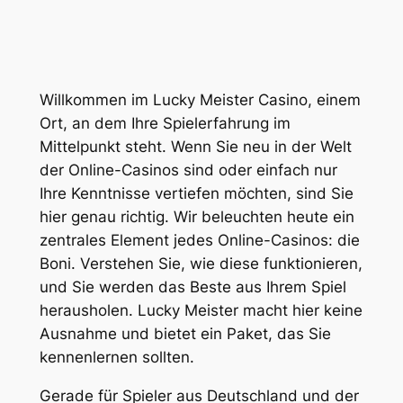
Willkommen im Lucky Meister Casino, einem
Ort, an dem Ihre Spielerfahrung im
Mittelpunkt steht. Wenn Sie neu in der Welt
der Online-Casinos sind oder einfach nur
Ihre Kenntnisse vertiefen möchten, sind Sie
hier genau richtig. Wir beleuchten heute ein
zentrales Element jedes Online-Casinos: die
Boni. Verstehen Sie, wie diese funktionieren,
und Sie werden das Beste aus Ihrem Spiel
herausholen. Lucky Meister macht hier keine
Ausnahme und bietet ein Paket, das Sie
kennenlernen sollten.
Gerade für Spieler aus Deutschland und der