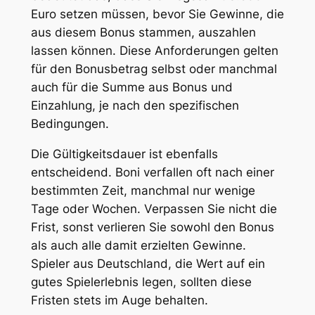
Euro setzen müssen, bevor Sie Gewinne, die
aus diesem Bonus stammen, auszahlen
lassen können. Diese Anforderungen gelten
für den Bonusbetrag selbst oder manchmal
auch für die Summe aus Bonus und
Einzahlung, je nach den spezifischen
Bedingungen.
Die Gültigkeitsdauer ist ebenfalls
entscheidend. Boni verfallen oft nach einer
bestimmten Zeit, manchmal nur wenige
Tage oder Wochen. Verpassen Sie nicht die
Frist, sonst verlieren Sie sowohl den Bonus
als auch alle damit erzielten Gewinne.
Spieler aus Deutschland, die Wert auf ein
gutes Spielerlebnis legen, sollten diese
Fristen stets im Auge behalten.