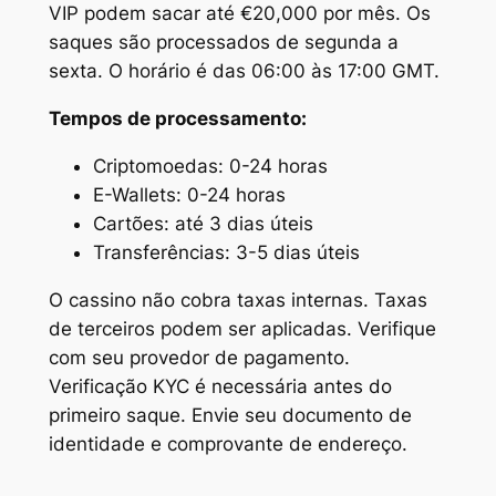
VIP podem sacar até €20,000 por mês. Os
saques são processados de segunda a
sexta. O horário é das 06:00 às 17:00 GMT.
Tempos de processamento:
Criptomoedas: 0-24 horas
E-Wallets: 0-24 horas
Cartões: até 3 dias úteis
Transferências: 3-5 dias úteis
O cassino não cobra taxas internas. Taxas
de terceiros podem ser aplicadas. Verifique
com seu provedor de pagamento.
Verificação KYC é necessária antes do
primeiro saque. Envie seu documento de
identidade e comprovante de endereço.