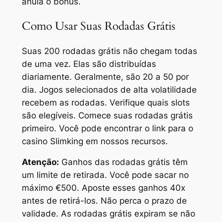
anula o bônus.
Como Usar Suas Rodadas Grátis
Suas 200 rodadas grátis não chegam todas
de uma vez. Elas são distribuídas
diariamente. Geralmente, são 20 a 50 por
dia. Jogos selecionados de alta volatilidade
recebem as rodadas. Verifique quais slots
são elegíveis. Comece suas rodadas grátis
primeiro. Você pode encontrar o link para o
casino Slimking em nossos recursos.
Atenção:
Ganhos das rodadas grátis têm
um limite de retirada. Você pode sacar no
máximo €500. Aposte esses ganhos 40x
antes de retirá-los. Não perca o prazo de
validade. As rodadas grátis expiram se não