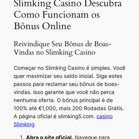
Slimking Casino Descubra
Como Funcionam os
Bônus Online
Reivindique Seu Bônus de Boas-
Vindas no Slimking Casino
Começar no Slimking Casino é simples. Você
quer maximizar seu saldo inicial. Siga estes
passos para reclamar seu bônus de boas-
vindas. Isso garante que você não perca
nenhuma oferta. O bônus principal é de
100% até €1,000, mais 200 Rodadas Grátis.
A página oficial é slimking5.com.
casino
Slimking
Abra o site oficial.
Navegue para