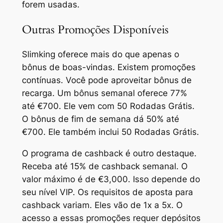
forem usadas.
Outras Promoções Disponíveis
Slimking oferece mais do que apenas o
bônus de boas-vindas. Existem promoções
contínuas. Você pode aproveitar bônus de
recarga. Um bônus semanal oferece 77%
até €700. Ele vem com 50 Rodadas Grátis.
O bônus de fim de semana dá 50% até
€700. Ele também inclui 50 Rodadas Grátis.
O programa de cashback é outro destaque.
Receba até 15% de cashback semanal. O
valor máximo é de €3,000. Isso depende do
seu nível VIP. Os requisitos de aposta para
cashback variam. Eles vão de 1x a 5x. O
acesso a essas promoções requer depósitos