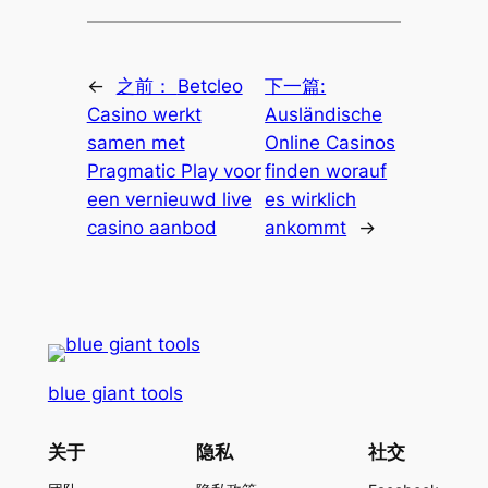
←
之前：
Betcleo
下一篇:
Casino werkt
Ausländische
samen met
Online Casinos
Pragmatic Play voor
finden worauf
een vernieuwd live
es wirklich
casino aanbod
ankommt
→
blue giant tools
关于
隐私
社交