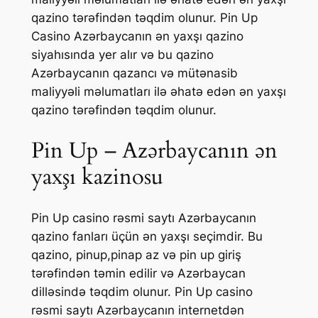
qazino tərəfindən təqdim olunur. Pin Up
Casino Azərbaycanın ən yaxşı qazino
siyahısında yer alır və bu qazino
Azərbaycanın qazancı və mütənasib
maliyyəli məlumatları ilə əhatə edən ən yaxşı
qazino tərəfindən təqdim olunur.
Pin Up – Azərbaycanın ən
yaxşı kazinosu
Pin Up casino rəsmi saytı Azərbaycanın
qazino fanları üçün ən yaxşı seçimdir. Bu
qazino, pinup,pinap az və pin up giriş
tərəfindən təmin edilir və Azərbaycan
dilləsində təqdim olunur. Pin Up casino
rəsmi saytı Azərbaycanın internetdən