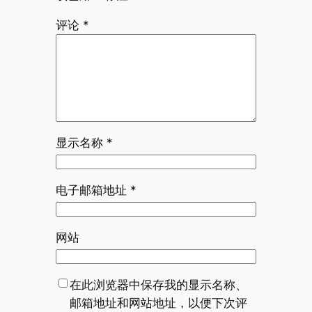
评论
*
显示名称
*
电子邮箱地址
*
网站
在此浏览器中保存我的显示名称、
邮箱地址和网站地址，以便下次评