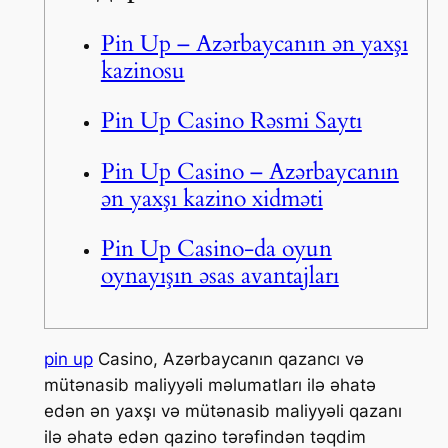
Pin Up – Azərbaycanın ən yaxşı
kazinosu
Pin Up Casino Rəsmi Saytı
Pin Up Casino – Azərbaycanın
ən yaxşı kazino xidməti
Pin Up Casino-da oyun
oynayışın əsas avantajları
pin up
Casino, Azərbaycanın qazancı və
mütənasib maliyyəli məlumatları ilə əhatə
edən ən yaxşı və mütənasib maliyyəli qazanı
ilə əhatə edən qazino tərəfindən təqdim