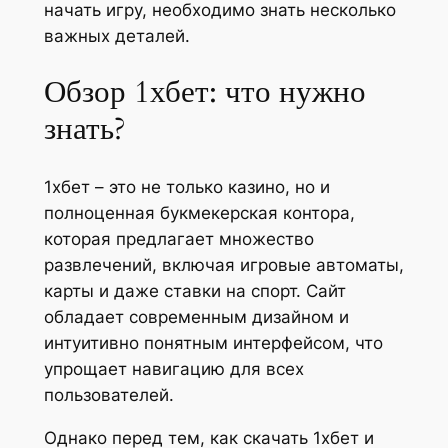
начать игру, необходимо знать несколько
важных деталей.
Обзор 1хбет: что нужно
знать?
1хбет – это не только казино, но и
полноценная букмекерская контора,
которая предлагает множество
развлечений, включая игровые автоматы,
карты и даже ставки на спорт. Сайт
обладает современным дизайном и
интуитивно понятным интерфейсом, что
упрощает навигацию для всех
пользователей.
Однако перед тем, как скачать 1хбет и