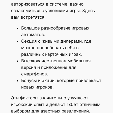
авторизоваться в системе, важно
ознакомиться с условиями игры. Здесь
вам встретятся:
Большое разнообразие игровых
автоматов.
Секция с живыми дилерами, где
можно попробовать себя в
различных карточных играх.
Высококачественная мобильная
версия и приложение для
смартфонов.
Бонусы и акции, которые привлекают
новых игроков.
Эти факторы значительно улучшают
игрокский опыт и делают 1хбет отличным
выбором для азартных развлечений.