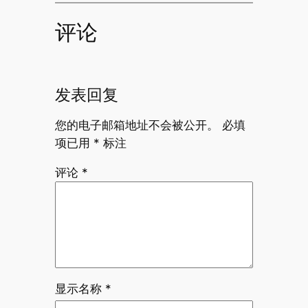
评论
发表回复
您的电子邮箱地址不会被公开。
必填
项已用
*
标注
评论
*
显示名称
*