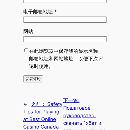
电子邮箱地址
*
网站
在此浏览器中保存我的显示名称、
邮箱地址和网站地址，以便下次评
论时使用。
下一篇:
←
之前：
Safety
Пошаговое
Tips for Playing
руководство:
at Best Online
скачать 1хбет и
Casino Canada