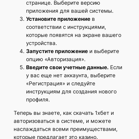
странице. Выберите версию
приложения для вашей системы.
Установите приложение
в
соответствии с инструкциями,
которые появятся на экране вашего
устройства.
Запустите приложение
и выберите
опцию «Авторизация».
Введите свои учетные данные.
Если
у вас еще нет аккаунта, выберите
«Регистрация» и следуйте
инструкциям для создания нового
профиля.
Теперь вы знаете, как скачать 1хбет и
авторизоваться в системе, и можете
наслаждаться всеми преимуществами,
которые предлагает это казино.