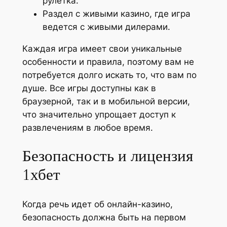
рулетка.
Раздел с живыми казино, где игра
ведется с живыми дилерами.
Каждая игра имеет свои уникальные
особенности и правила, поэтому вам не
потребуется долго искать то, что вам по
душе. Все игры доступны как в
браузерной, так и в мобильной версии,
что значительно упрощает доступ к
развлечениям в любое время.
Безопасность и лицензия
1хбет
Когда речь идет об онлайн-казино,
безопасность должна быть на первом