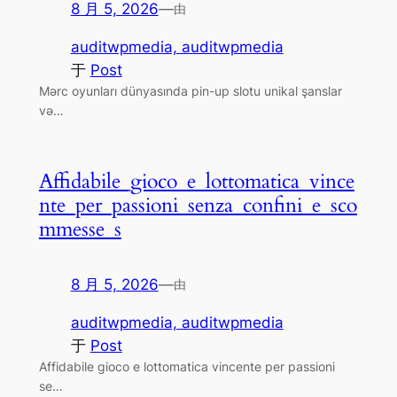
8 月 5, 2026
—
由
auditwpmedia, auditwpmedia
于
Post
Mərc oyunları dünyasında pin-up slotu unikal şanslar
və…
Affidabile_gioco_e_lottomatica_vince
nte_per_passioni_senza_confini_e_sco
mmesse_s
8 月 5, 2026
—
由
auditwpmedia, auditwpmedia
于
Post
Affidabile gioco e lottomatica vincente per passioni
se…