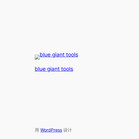
blue giant tools
用
WordPress
设计