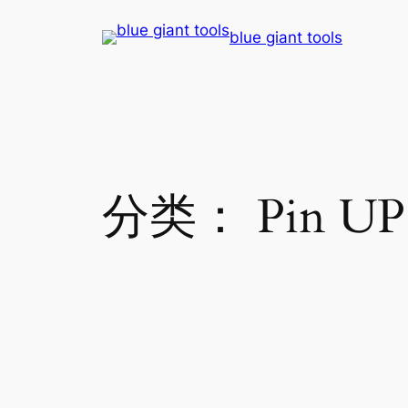
跳
blue giant tools
至
内
容
分类：
Pin UP