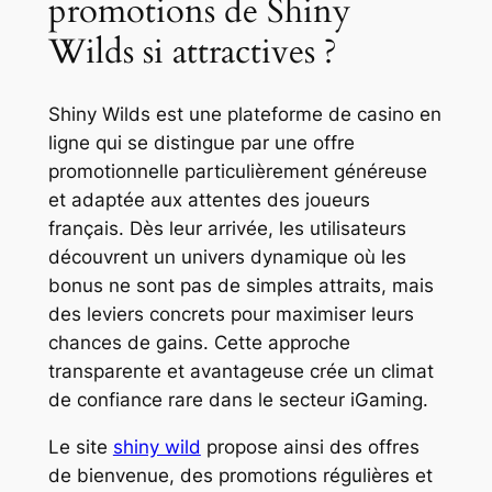
promotions de Shiny
Wilds si attractives ?
Shiny Wilds est une plateforme de casino en
ligne qui se distingue par une offre
promotionnelle particulièrement généreuse
et adaptée aux attentes des joueurs
français. Dès leur arrivée, les utilisateurs
découvrent un univers dynamique où les
bonus ne sont pas de simples attraits, mais
des leviers concrets pour maximiser leurs
chances de gains. Cette approche
transparente et avantageuse crée un climat
de confiance rare dans le secteur iGaming.
Le site
shiny wild
propose ainsi des offres
de bienvenue, des promotions régulières et