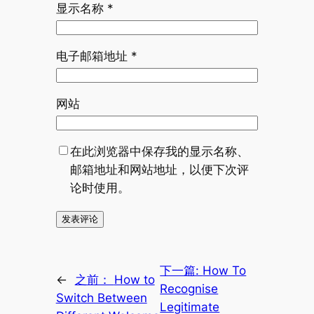
显示名称
*
电子邮箱地址
*
网站
在此浏览器中保存我的显示名称、
邮箱地址和网站地址，以便下次评
论时使用。
下一篇:
How To
←
之前：
How to
Recognise
Switch Between
Legitimate