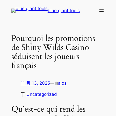
跳
blue giant tools
至
内
容
Pourquoi les promotions
de Shiny Wilds Casino
séduisent les joueurs
français
11 月 13, 2025
—
aios
由
于
Uncategorized
Qu’est-ce qui rend les