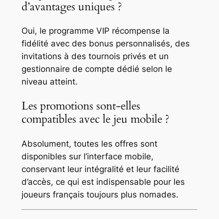
d’avantages uniques ?
Oui, le programme VIP récompense la
fidélité avec des bonus personnalisés, des
invitations à des tournois privés et un
gestionnaire de compte dédié selon le
niveau atteint.
Les promotions sont-elles
compatibles avec le jeu mobile ?
Absolument, toutes les offres sont
disponibles sur l’interface mobile,
conservant leur intégralité et leur facilité
d’accès, ce qui est indispensable pour les
joueurs français toujours plus nomades.