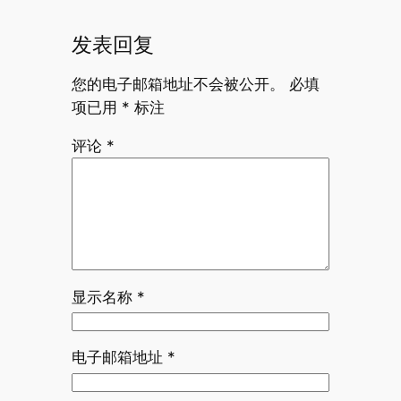
发表回复
您的电子邮箱地址不会被公开。
必填
项已用
*
标注
评论
*
显示名称
*
电子邮箱地址
*