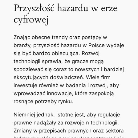
Przyszłość hazardu w erze
cyfrowej
Znając obecne trendy oraz postępy w
branży, przyszłość hazardu w Polsce wydaje
się być bardzo obiecująca. Rozwój
technologii sprawia, że gracze mogą
spodziewać się coraz to nowszych i bardziej
ekscytujących doświadczeń. Wiele firm
inwestuje również w badania i rozwój, aby
wprowadzać innowacje, które zaspokoją
rosnące potrzeby rynku.
Niemniej jednak, istotne jest, aby regulacje
prawne nadążały za rozwojem technologii.
Zmiany w przepisach prawnych oraz sektora