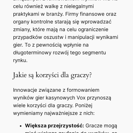
celu również walkę z nielegalnymi
praktykami w branży. Firmy finansowe oraz
organy kontrolne starają się wprowadzać
zmiany, które mają na celu ograniczenie
przypadków oszustw i manipulacji wynikami
gier. To z pewnością wpłynie na
długoterminowy rozwój tego segmentu
rynku.
Jakie są korzyści dla graczy?
Innowacje związane z formowaniem
wyników gier kasynowych Vox przynoszą
wiele korzyści dla graczy. Poniżej
wymieniamy najważniejsze z nich:
Większa przejrzystość:
Gracze mogą