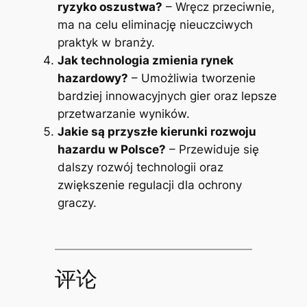
ryzyko oszustwa?
– Wręcz przeciwnie,
ma na celu eliminację nieuczciwych
praktyk w branży.
Jak technologia zmienia rynek
hazardowy?
– Umożliwia tworzenie
bardziej innowacyjnych gier oraz lepsze
przetwarzanie wyników.
Jakie są przyszłe kierunki rozwoju
hazardu w Polsce?
– Przewiduje się
dalszy rozwój technologii oraz
zwiększenie regulacji dla ochrony
graczy.
评论