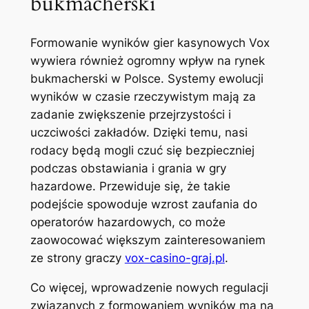
bukmacherski
Formowanie wyników gier kasynowych Vox
wywiera również ogromny wpływ na rynek
bukmacherski w Polsce. Systemy ewolucji
wyników w czasie rzeczywistym mają za
zadanie zwiększenie przejrzystości i
uczciwości zakładów. Dzięki temu, nasi
rodacy będą mogli czuć się bezpieczniej
podczas obstawiania i grania w gry
hazardowe. Przewiduje się, że takie
podejście spowoduje wzrost zaufania do
operatorów hazardowych, co może
zaowocować większym zainteresowaniem
ze strony graczy
vox-casino-graj.pl
.
Co więcej, wprowadzenie nowych regulacji
związanych z formowaniem wyników ma na