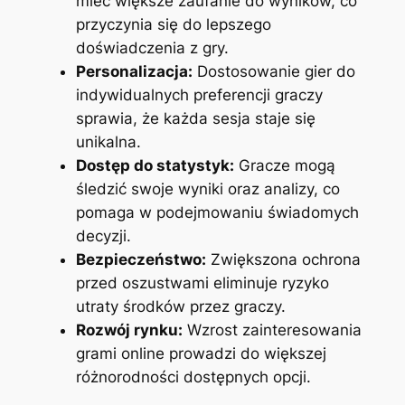
mieć większe zaufanie do wyników, co
przyczynia się do lepszego
doświadczenia z gry.
Personalizacja:
Dostosowanie gier do
indywidualnych preferencji graczy
sprawia, że każda sesja staje się
unikalna.
Dostęp do statystyk:
Gracze mogą
śledzić swoje wyniki oraz analizy, co
pomaga w podejmowaniu świadomych
decyzji.
Bezpieczeństwo:
Zwiększona ochrona
przed oszustwami eliminuje ryzyko
utraty środków przez graczy.
Rozwój rynku:
Wzrost zainteresowania
grami online prowadzi do większej
różnorodności dostępnych opcji.