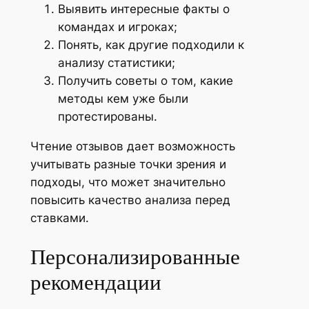
Выявить интересные факты о
командах и игроках;
Понять, как другие подходили к
анализу статистики;
Получить советы о том, какие
методы кем уже были
протестированы.
Чтение отзывов дает возможность
учитывать разные точки зрения и
подходы, что может значительно
повысить качество анализа перед
ставками.
Персонализированные
рекомендации