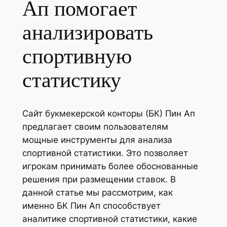
Ап помогает
анализировать
спортивную
статистику
Сайт букмекерской конторы (БК) Пин Ап
предлагает своим пользователям
мощные инструменты для анализа
спортивной статистики. Это позволяет
игрокам принимать более обоснованные
решения при размещении ставок. В
данной статье мы рассмотрим, как
именно БК Пин Ап способствует
аналитике спортивной статистики, какие