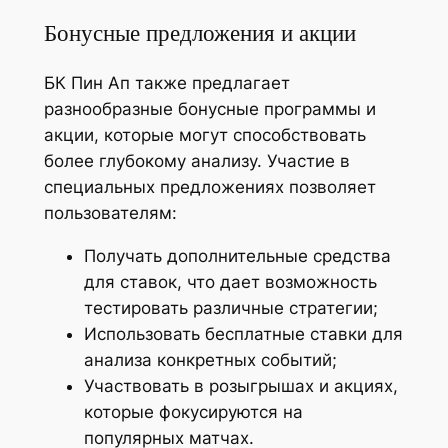
Бонусные предложения и акции
БК Пин Ап также предлагает
разнообразные бонусные программы и
акции, которые могут способствовать
более глубокому анализу. Участие в
специальных предложениях позволяет
пользователям:
Получать дополнительные средства
для ставок, что дает возможность
тестировать различные стратегии;
Использовать бесплатные ставки для
анализа конкретных событий;
Участвовать в розыгрышах и акциях,
которые фокусируются на
популярных матчах.