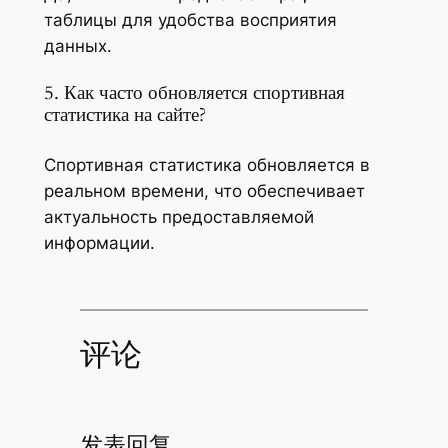
таблицы для удобства восприятия
данных.
5. Как часто обновляется спортивная
статистика на сайте?
Спортивная статистика обновляется в
реальном времени, что обеспечивает
актуальность предоставляемой
информации.
评论
发表回复