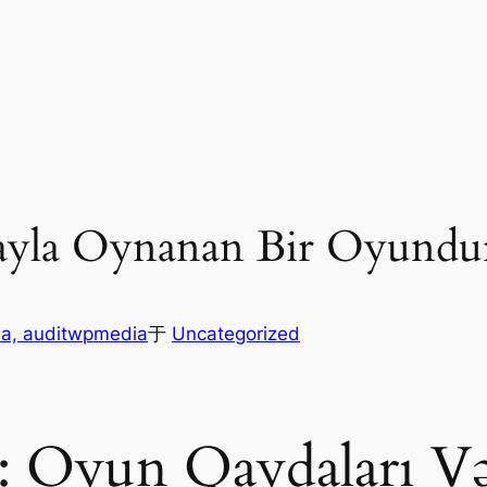
ayla Oynanan Bir Oyundur
a, auditwpmedia
于
Uncategorized
: Oyun Qaydaları Və 