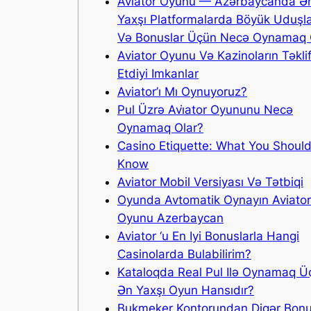
Aviator Oyunu — Azərbaycanda Ə
Yaxşı Platformalarda Böyük Uduşl
Və Bonuslar Üçün Necə Oynamaq 
Aviator Oyunu Və Kazinoların Təkli
Etdiyi Imkanlar
Aviator’ı Mı Oynuyoruz?
Pul Üzrə Avi̇ator Oyununu Necə
Oynamaq Olar?
Casino Etiquette: What You Shoul
Know
Aviator Mobil Versiyası Və Tətbiqi
Oyunda Avtomatik Oynayın Aviator
Oyunu Azerbaycan
Aviator ‘u En Iyi Bonuslarla Hangi
Casinolarda Bulabilirim?
Kataloqda Real Pul Ilə Oynamaq Ü
Ən Yaxşı Oyun Hansıdır?
Bukmeker Kontorundan Digər Bonu