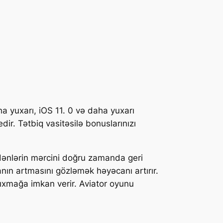
ha yuxarı, iOS 11. 0 və daha yuxarı
ir. Tətbiq vasitəsilə bonuslarınızı
dənlərin mərcini doğru zamanda geri
nın artmasını gözləmək həyəcanı artırır.
ıxmağa imkan verir. Aviator oyunu