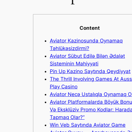
Content
Aviator Kazinosunda Oynamaq
Təhlükəsizdirmi?
Aviator Sübut Edilə Bilən Ədalət
Sisteminin Mahiyyəti
Pin Up Kazino Saytında Qeydiyyat
The Thrill Involving Games At Auss
Play Casino
Aviator Necə Ustalıqla Oynamaq O
Aviator Platformalarda Böyük Bonu
Və Eksklüziv Promo Kodlar: Harad
Tapmaq Olar?”
Win Veb Saytında Aviator Game