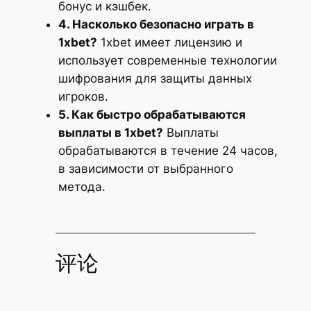
бонус и кэшбек.
4. Насколько безопасно играть в
1xbet?
1xbet имеет лицензию и
использует современные технологии
шифрования для защиты данных
игроков.
5. Как быстро обрабатываются
выплаты в 1xbet?
Выплаты
обрабатываются в течение 24 часов,
в зависимости от выбранного
метода.
评论