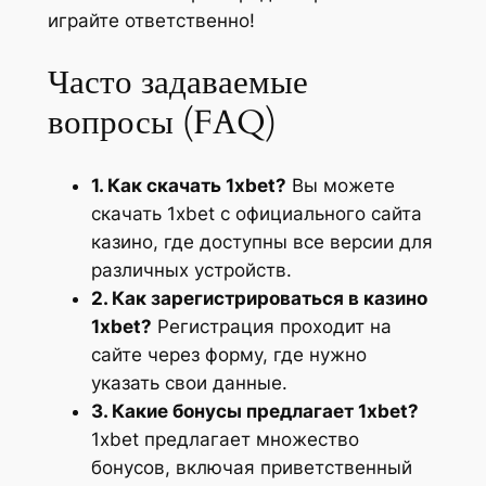
играйте ответственно!
Часто задаваемые
вопросы (FAQ)
1. Как скачать 1xbet?
Вы можете
скачать 1xbet с официального сайта
казино, где доступны все версии для
различных устройств.
2. Как зарегистрироваться в казино
1xbet?
Регистрация проходит на
сайте через форму, где нужно
указать свои данные.
3. Какие бонусы предлагает 1xbet?
1xbet предлагает множество
бонусов, включая приветственный