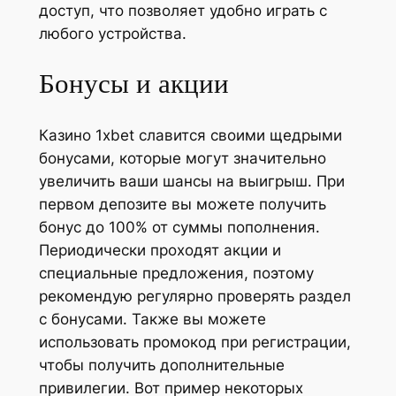
доступ, что позволяет удобно играть с
любого устройства.
Бонусы и акции
Казино 1xbet славится своими щедрыми
бонусами, которые могут значительно
увеличить ваши шансы на выигрыш. При
первом депозите вы можете получить
бонус до 100% от суммы пополнения.
Периодически проходят акции и
специальные предложения, поэтому
рекомендую регулярно проверять раздел
с бонусами. Также вы можете
использовать промокод при регистрации,
чтобы получить дополнительные
привилегии. Вот пример некоторых